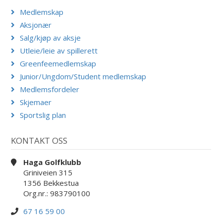
Medlemskap
Aksjonær
Salg/kjøp av aksje
Utleie/leie av spillerett
Greenfeemedlemskap
Junior/Ungdom/Student medlemskap
Medlemsfordeler
Skjemaer
Sportslig plan
KONTAKT OSS
Haga Golfklubb
Griniveien 315
1356 Bekkestua
Org.nr.: 983790100
67 16 59 00