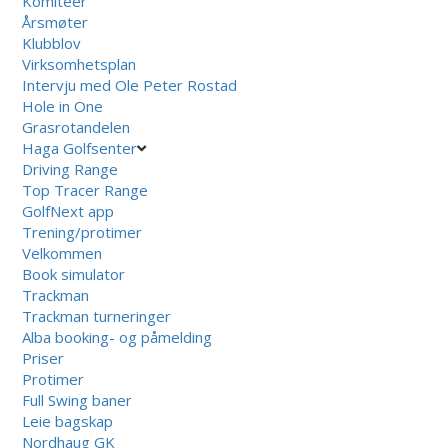
Komiteer
Årsmøter
Klubblov
Virksomhetsplan
Intervju med Ole Peter Rostad
Hole in One
Grasrotandelen
Haga Golfsenter
Driving Range
Top Tracer Range
GolfNext app
Trening/protimer
Velkommen
Book simulator
Trackman
Trackman turneringer
Alba booking- og påmelding
Priser
Protimer
Full Swing baner
Leie bagskap
Nordhaug GK