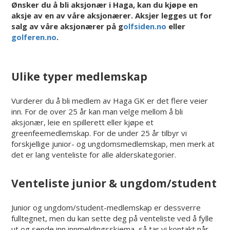
Ønsker du å bli aksjonær i Haga, kan du kjøpe en
aksje av en av våre aksjonærer. Aksjer legges ut for
salg av våre aksjonærer på g
olfsiden.no
eller
golferen.no
.
Ulike typer medlemskap
Vurderer du å bli medlem av Haga GK er det flere veier
inn. For de over 25 år kan man velge mellom å bli
aksjonær, leie en spillerett eller kjøpe et
greenfeemedlemskap. For de under 25 år tilbyr vi
forskjellige junior- og ungdomsmedlemskap, men merk at
det er lang venteliste for alle alderskategorier.
Venteliste junior & ungdom/student
Junior og ungdom/student-medlemskap er dessverre
fulltegnet, men du kan sette deg på venteliste ved å fylle
ut og sende inn innmeldingsskjema, så tar vi kontakt når