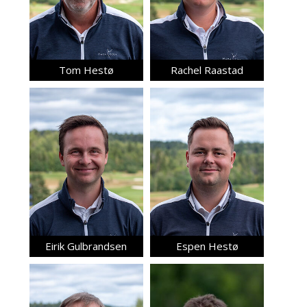
Tom Hestø
Rachel Raastad
Eirik Gulbrandsen
Espen Hestø