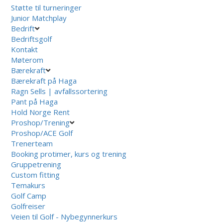
Støtte til turneringer
Junior Matchplay
Bedrift
Bedriftsgolf
Kontakt
Møterom
Bærekraft
Bærekraft på Haga
Ragn Sells | avfallssortering
Pant på Haga
Hold Norge Rent
Proshop/Trening
Proshop/ACE Golf
Trenerteam
Booking protimer, kurs og trening
Gruppetrening
Custom fitting
Temakurs
Golf Camp
Golfreiser
Veien til Golf - Nybegynnerkurs