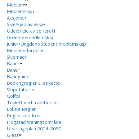
Medlem
Medlemskap
Aksjonær
Salg/kjøp av aksje
Utleie/leie av spillerett
Greenfeemedlemskap
Junior/Ungdom/Student medlemskap
Medlemsfordeler
Skjemaer
Baner
Baner
Baneguide
Bookingregler & etikette
Slopetabeller
Golfbil
Toalett ved tralleboden
Lokale Regler
Regler ved frost
Fjogstad treningsområde
Utviklingsplan 2024-2030
Gjest