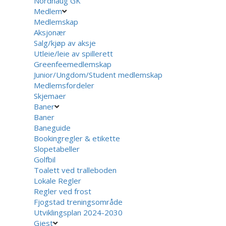
Nordhaug GK
Medlem
Medlemskap
Aksjonær
Salg/kjøp av aksje
Utleie/leie av spillerett
Greenfeemedlemskap
Junior/Ungdom/Student medlemskap
Medlemsfordeler
Skjemaer
Baner
Baner
Baneguide
Bookingregler & etikette
Slopetabeller
Golfbil
Toalett ved tralleboden
Lokale Regler
Regler ved frost
Fjogstad treningsområde
Utviklingsplan 2024-2030
Gjest