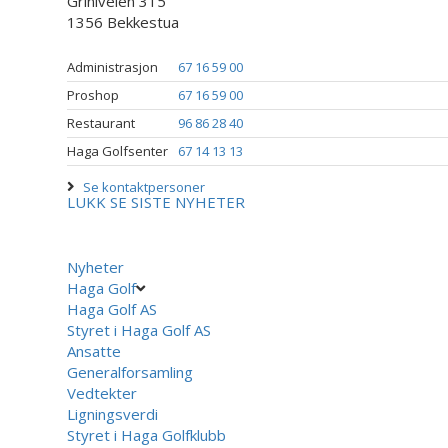
Griniveien 315
1356 Bekkestua
Administrasjon
67 16 59 00
Proshop
67 16 59 00
Restaurant
96 86 28 40
Haga Golfsenter
67 14 13 13
Se kontaktpersoner
LUKK
SE SISTE NYHETER
Nyheter
Haga Golf
Haga Golf AS
Styret i Haga Golf AS
Ansatte
Generalforsamling
Vedtekter
Ligningsverdi
Styret i Haga Golfklubb