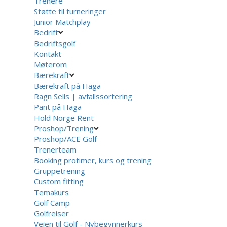
Trenere
Støtte til turneringer
Junior Matchplay
Bedrift
Bedriftsgolf
Kontakt
Møterom
Bærekraft
Bærekraft på Haga
Ragn Sells | avfallssortering
Pant på Haga
Hold Norge Rent
Proshop/Trening
Proshop/ACE Golf
Trenerteam
Booking protimer, kurs og trening
Gruppetrening
Custom fitting
Temakurs
Golf Camp
Golfreiser
Veien til Golf - Nybegynnerkurs