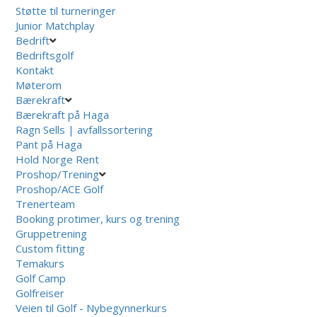
Støtte til turneringer
Junior Matchplay
Bedrift
Bedriftsgolf
Kontakt
Møterom
Bærekraft
Bærekraft på Haga
Ragn Sells | avfallssortering
Pant på Haga
Hold Norge Rent
Proshop/Trening
Proshop/ACE Golf
Trenerteam
Booking protimer, kurs og trening
Gruppetrening
Custom fitting
Temakurs
Golf Camp
Golfreiser
Veien til Golf - Nybegynnerkurs