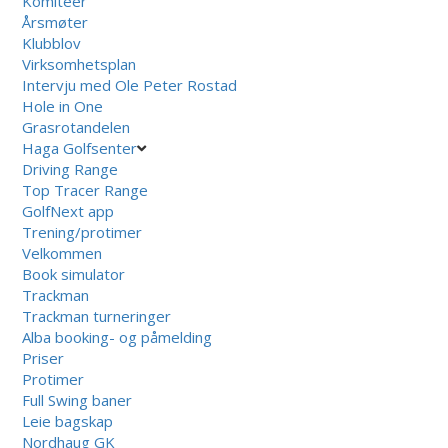
Komiteer
Årsmøter
Klubblov
Virksomhetsplan
Intervju med Ole Peter Rostad
Hole in One
Grasrotandelen
Haga Golfsenter
Driving Range
Top Tracer Range
GolfNext app
Trening/protimer
Velkommen
Book simulator
Trackman
Trackman turneringer
Alba booking- og påmelding
Priser
Protimer
Full Swing baner
Leie bagskap
Nordhaug GK