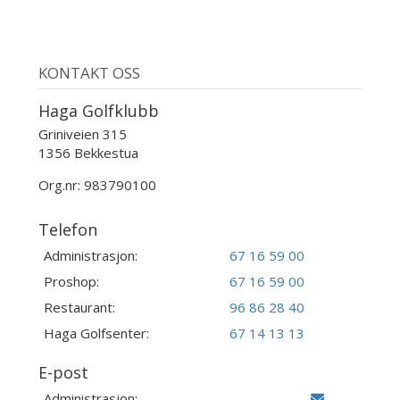
KONTAKT OSS
Haga Golfklubb
Griniveien 315
1356 Bekkestua
Org.nr: 983790100
Telefon
Administrasjon:
67 16 59 00
Proshop:
67 16 59 00
Restaurant:
96 86 28 40
Haga Golfsenter:
67 14 13 13
E-post
Administrasjon: