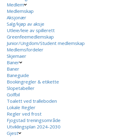
Medlem
Medlemskap
Aksjonær
Salg/kjøp av aksje
Utleie/leie av spillerett
Greenfeemedlemskap
Junior/Ungdom/Student medlemskap
Medlemsfordeler
Skjemaer
Baner
Baner
Baneguide
Bookingregler & etikette
Slopetabeller
Golfbil
Toalett ved tralleboden
Lokale Regler
Regler ved frost
Fjogstad treningsområde
Utviklingsplan 2024-2030
Gjest