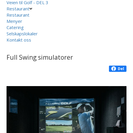
Veien til Golf - DEL 3
Restaurant
Restaurant
Menyer
Catering
Selskapslokaler
Kontakt oss
Full Swing simulatorer
Del