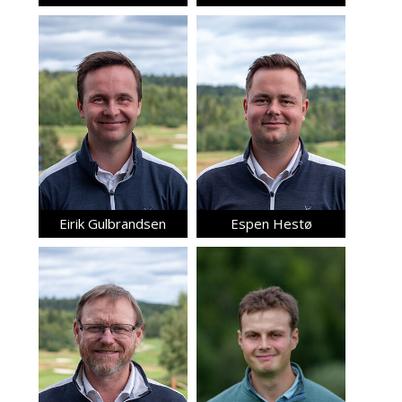
Eirik Gulbrandsen
Espen Hestø