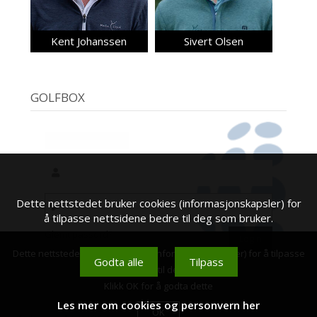
Kent Johanssen
Sivert Olsen
GOLFBOX
Dette nettstedet bruker cookies (informasjonskapsler) for
å tilpasse nettsidene bedre til deg som bruker.
Glemt passord?
Dette nettstedet bruker cookies (informasjonskapsler) for å tilpasse
Godta alle
Tilpass
nettsidene bedre til deg som bruker.
Klikk OK for å godta dette
Les mer om cookies og personvern her
OK