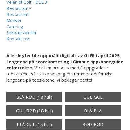
Veien til Golf - DEL 3
Restaurant
Restaurant
Menyer
Catering
Selskapslokaler
Kontakt oss
Alle sløyfer ble oppmålt digitalt av GLFR i april 2025.
Lengdene på scorekortet og i Gimmie app/baneguide
er korrekte.
Vi er i en prosess med å oppgradere
teeskiltene, så i 2026 sesongen stemmer derfor ikke
lengdene på teeskiltene. Vi beklager dette!
BLÅ-RØD (18 hull)
GUL-GUL
GUL-RØD (18 hull)
BLÅ-BLÅ
BLÅ-GUL (18 hull)
RØD-RØD