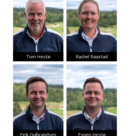
Tom Hestø
Rachel Raastad
Eirik Gulbrandsen
Espen Hestø