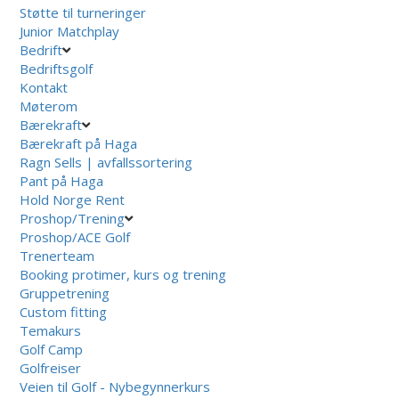
Støtte til turneringer
Junior Matchplay
Bedrift
Bedriftsgolf
Kontakt
Møterom
Bærekraft
Bærekraft på Haga
Ragn Sells | avfallssortering
Pant på Haga
Hold Norge Rent
Proshop/Trening
Proshop/ACE Golf
Trenerteam
Booking protimer, kurs og trening
Gruppetrening
Custom fitting
Temakurs
Golf Camp
Golfreiser
Veien til Golf - Nybegynnerkurs