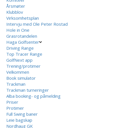
Komiteer
Årsmøter
Klubblov
Virksomhetsplan
Intervju med Ole Peter Rostad
Hole in One
Grasrotandelen
Haga Golfsenter
Driving Range
Top Tracer Range
GolfNext app
Trening/protimer
Velkommen
Book simulator
Trackman
Trackman turneringer
Alba booking- og påmelding
Priser
Protimer
Full Swing baner
Leie bagskap
Nordhaug GK