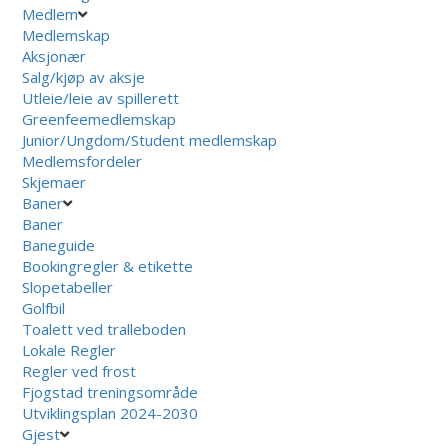
Medlem
Medlemskap
Aksjonær
Salg/kjøp av aksje
Utleie/leie av spillerett
Greenfeemedlemskap
Junior/Ungdom/Student medlemskap
Medlemsfordeler
Skjemaer
Baner
Baner
Baneguide
Bookingregler & etikette
Slopetabeller
Golfbil
Toalett ved tralleboden
Lokale Regler
Regler ved frost
Fjogstad treningsområde
Utviklingsplan 2024-2030
Gjest