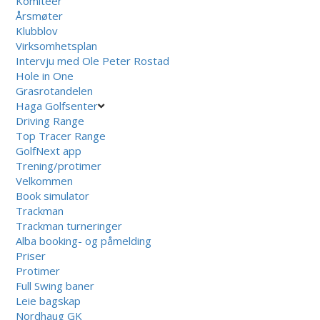
Komiteer
Årsmøter
Klubblov
Virksomhetsplan
Intervju med Ole Peter Rostad
Hole in One
Grasrotandelen
Haga Golfsenter
Driving Range
Top Tracer Range
GolfNext app
Trening/protimer
Velkommen
Book simulator
Trackman
Trackman turneringer
Alba booking- og påmelding
Priser
Protimer
Full Swing baner
Leie bagskap
Nordhaug GK