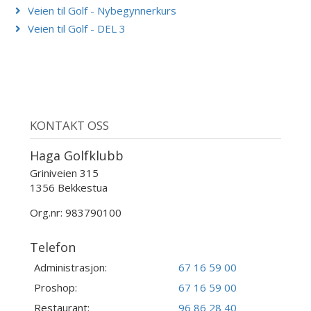
Veien til Golf - Nybegynnerkurs
Veien til Golf - DEL 3
KONTAKT OSS
Haga Golfklubb
Griniveien 315
1356 Bekkestua
Org.nr: 983790100
Telefon
Administrasjon:
67 16 59 00
Proshop:
67 16 59 00
Restaurant:
96 86 28 40