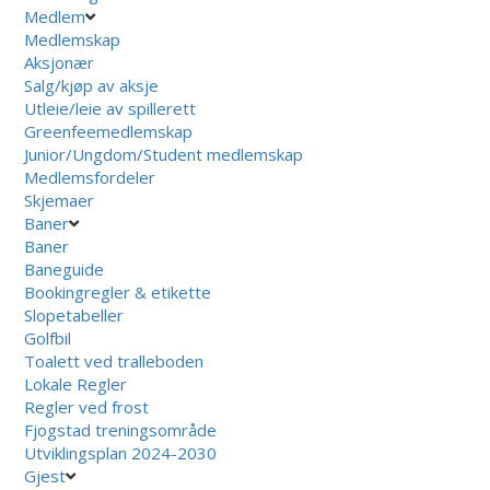
Medlem
Medlemskap
Aksjonær
Salg/kjøp av aksje
Utleie/leie av spillerett
Greenfeemedlemskap
Junior/Ungdom/Student medlemskap
Medlemsfordeler
Skjemaer
Baner
Baner
Baneguide
Bookingregler & etikette
Slopetabeller
Golfbil
Toalett ved tralleboden
Lokale Regler
Regler ved frost
Fjogstad treningsområde
Utviklingsplan 2024-2030
Gjest