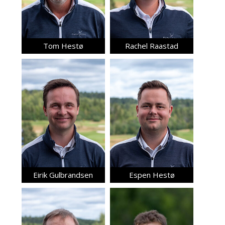
Tom Hestø
Rachel Raastad
Eirik Gulbrandsen
Espen Hestø