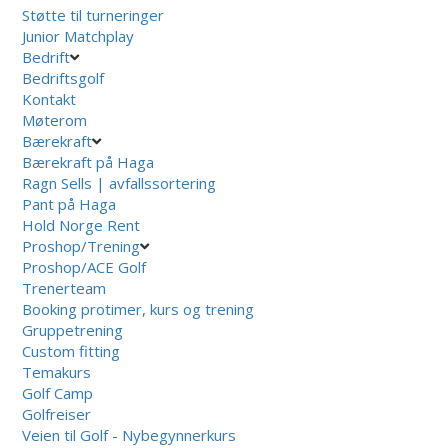
Støtte til turneringer
Junior Matchplay
Bedrift
Bedriftsgolf
Kontakt
Møterom
Bærekraft
Bærekraft på Haga
Ragn Sells | avfallssortering
Pant på Haga
Hold Norge Rent
Proshop/Trening
Proshop/ACE Golf
Trenerteam
Booking protimer, kurs og trening
Gruppetrening
Custom fitting
Temakurs
Golf Camp
Golfreiser
Veien til Golf - Nybegynnerkurs