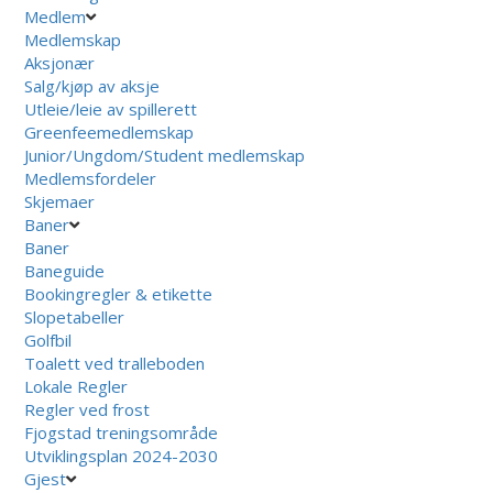
Medlem
Medlemskap
Aksjonær
Salg/kjøp av aksje
Utleie/leie av spillerett
Greenfeemedlemskap
Junior/Ungdom/Student medlemskap
Medlemsfordeler
Skjemaer
Baner
Baner
Baneguide
Bookingregler & etikette
Slopetabeller
Golfbil
Toalett ved tralleboden
Lokale Regler
Regler ved frost
Fjogstad treningsområde
Utviklingsplan 2024-2030
Gjest