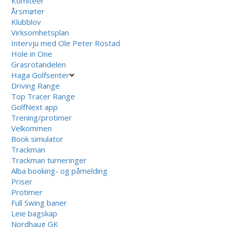
Komiteer
Årsmøter
Klubblov
Virksomhetsplan
Intervju med Ole Peter Rostad
Hole in One
Grasrotandelen
Haga Golfsenter
Driving Range
Top Tracer Range
GolfNext app
Trening/protimer
Velkommen
Book simulator
Trackman
Trackman turneringer
Alba booking- og påmelding
Priser
Protimer
Full Swing baner
Leie bagskap
Nordhaug GK