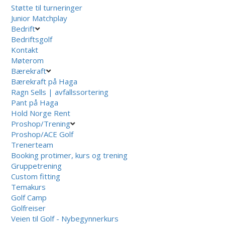
Støtte til turneringer
Junior Matchplay
Bedrift
Bedriftsgolf
Kontakt
Møterom
Bærekraft
Bærekraft på Haga
Ragn Sells | avfallssortering
Pant på Haga
Hold Norge Rent
Proshop/Trening
Proshop/ACE Golf
Trenerteam
Booking protimer, kurs og trening
Gruppetrening
Custom fitting
Temakurs
Golf Camp
Golfreiser
Veien til Golf - Nybegynnerkurs