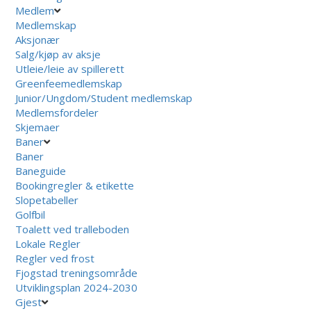
Medlem
Medlemskap
Aksjonær
Salg/kjøp av aksje
Utleie/leie av spillerett
Greenfeemedlemskap
Junior/Ungdom/Student medlemskap
Medlemsfordeler
Skjemaer
Baner
Baner
Baneguide
Bookingregler & etikette
Slopetabeller
Golfbil
Toalett ved tralleboden
Lokale Regler
Regler ved frost
Fjogstad treningsområde
Utviklingsplan 2024-2030
Gjest