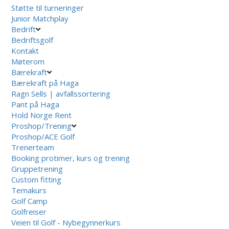
Støtte til turneringer
Junior Matchplay
Bedrift
Bedriftsgolf
Kontakt
Møterom
Bærekraft
Bærekraft på Haga
Ragn Sells | avfallssortering
Pant på Haga
Hold Norge Rent
Proshop/Trening
Proshop/ACE Golf
Trenerteam
Booking protimer, kurs og trening
Gruppetrening
Custom fitting
Temakurs
Golf Camp
Golfreiser
Veien til Golf - Nybegynnerkurs