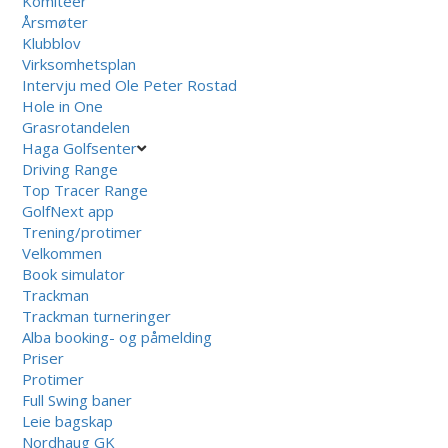
Komiteer
Årsmøter
Klubblov
Virksomhetsplan
Intervju med Ole Peter Rostad
Hole in One
Grasrotandelen
Haga Golfsenter
Driving Range
Top Tracer Range
GolfNext app
Trening/protimer
Velkommen
Book simulator
Trackman
Trackman turneringer
Alba booking- og påmelding
Priser
Protimer
Full Swing baner
Leie bagskap
Nordhaug GK