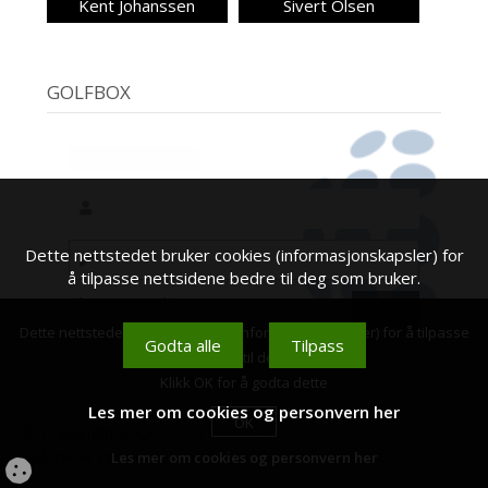
Kent Johanssen
Sivert Olsen
GOLFBOX
Dette nettstedet bruker cookies (informasjonskapsler) for
å tilpasse nettsidene bedre til deg som bruker.
Glemt passord?
Dette nettstedet bruker cookies (informasjonskapsler) for å tilpasse
Godta alle
Tilpass
nettsidene bedre til deg som bruker.
Klikk OK for å godta dette
Les mer om cookies og personvern her
OK
© Copyright 2026
Haga Golfklubb
-
Personvern
Sidene er produsert med
Clubsite CMS
av
scangolf.no
Les mer om cookies og personvern her