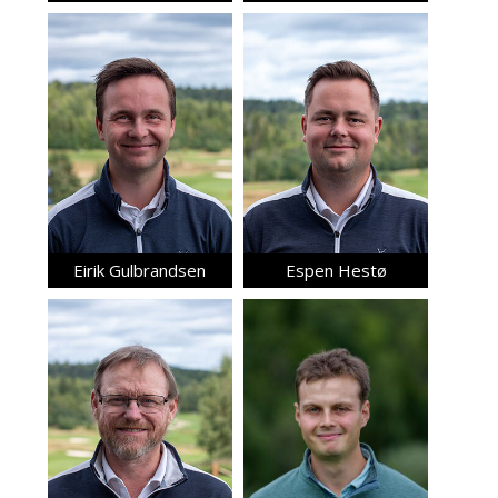
Eirik Gulbrandsen
Espen Hestø