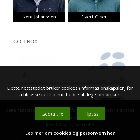
Kent Johanssen
Sivert Olsen
GOLFBOX
Dette nettstedet bruker cookies (informasjonskapsler) for
å tilpasse nettsidene bedre til deg som bruker.
Glemt passord?
Dette nettstedet bruker cookies (informasjonskapsler) for å tilpasse
Godta alle
Tilpass
nettsidene bedre til deg som bruker.
Klikk OK for å godta dette
Les mer om cookies og personvern her
OK
© Copyright 2026
Haga Golfklubb
-
Personvern