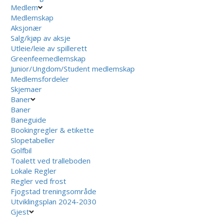
Medlem
Medlemskap
Aksjonær
Salg/kjøp av aksje
Utleie/leie av spillerett
Greenfeemedlemskap
Junior/Ungdom/Student medlemskap
Medlemsfordeler
Skjemaer
Baner
Baner
Baneguide
Bookingregler & etikette
Slopetabeller
Golfbil
Toalett ved tralleboden
Lokale Regler
Regler ved frost
Fjogstad treningsområde
Utviklingsplan 2024-2030
Gjest