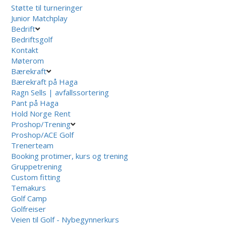
Støtte til turneringer
Junior Matchplay
Bedrift
Bedriftsgolf
Kontakt
Møterom
Bærekraft
Bærekraft på Haga
Ragn Sells | avfallssortering
Pant på Haga
Hold Norge Rent
Proshop/Trening
Proshop/ACE Golf
Trenerteam
Booking protimer, kurs og trening
Gruppetrening
Custom fitting
Temakurs
Golf Camp
Golfreiser
Veien til Golf - Nybegynnerkurs