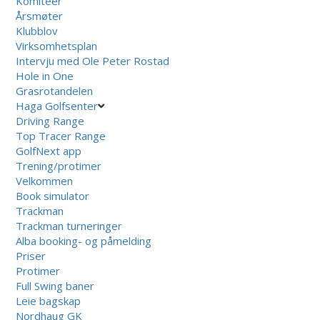
Komiteer
Årsmøter
Klubblov
Virksomhetsplan
Intervju med Ole Peter Rostad
Hole in One
Grasrotandelen
Haga Golfsenter
Driving Range
Top Tracer Range
GolfNext app
Trening/protimer
Velkommen
Book simulator
Trackman
Trackman turneringer
Alba booking- og påmelding
Priser
Protimer
Full Swing baner
Leie bagskap
Nordhaug GK