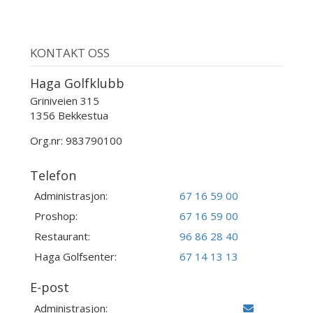
KONTAKT OSS
Haga Golfklubb
Griniveien 315
1356 Bekkestua
Org.nr: 983790100
Telefon
Administrasjon:
67 16 59 00
Proshop:
67 16 59 00
Restaurant:
96 86 28 40
Haga Golfsenter:
67 14 13 13
E-post
Administrasjon: