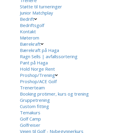
Trenere
Støtte til turneringer
Junior Matchplay
Bedrift
Bedriftsgolf
Kontakt
Møterom
Bærekraft
Bærekraft på Haga
Ragn Sells | avfallssortering
Pant på Haga
Hold Norge Rent
Proshop/Trening
Proshop/ACE Golf
Trenerteam
Booking protimer, kurs og trening
Gruppetrening
Custom fitting
Temakurs
Golf Camp
Golfreiser
Veien til Golf - Nybegynnerkurs