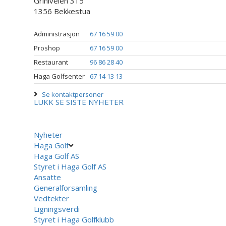
Griniveien 315
1356 Bekkestua
Administrasjon
67 16 59 00
Proshop
67 16 59 00
Restaurant
96 86 28 40
Haga Golfsenter
67 14 13 13
Se kontaktpersoner
LUKK
SE SISTE NYHETER
Nyheter
Haga Golf
Haga Golf AS
Styret i Haga Golf AS
Ansatte
Generalforsamling
Vedtekter
Ligningsverdi
Styret i Haga Golfklubb