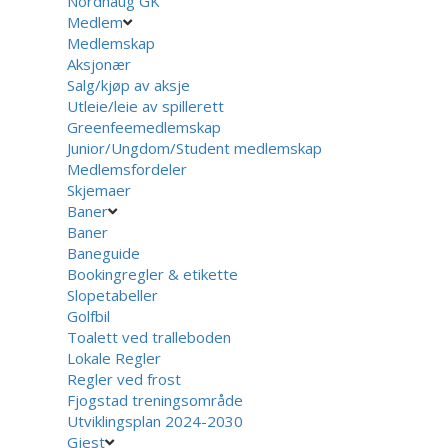
Nordhaug GK
Medlem
Medlemskap
Aksjonær
Salg/kjøp av aksje
Utleie/leie av spillerett
Greenfeemedlemskap
Junior/Ungdom/Student medlemskap
Medlemsfordeler
Skjemaer
Baner
Baner
Baneguide
Bookingregler & etikette
Slopetabeller
Golfbil
Toalett ved tralleboden
Lokale Regler
Regler ved frost
Fjogstad treningsområde
Utviklingsplan 2024-2030
Gjest