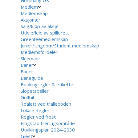
Nordhaug GK
Medlem
Medlemskap
Aksjonær
Salg/kjøp av aksje
Utleie/leie av spillerett
Greenfeemedlemskap
Junior/Ungdom/Student medlemskap
Medlemsfordeler
Skjemaer
Baner
Baner
Baneguide
Bookingregler & etikette
Slopetabeller
Golfbil
Toalett ved tralleboden
Lokale Regler
Regler ved frost
Fjogstad treningsområde
Utviklingsplan 2024-2030
Gjest