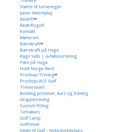
Trenere
Støtte til turneringer
Junior Matchplay
Bedrift
Bedriftsgolf
Kontakt
Møterom
Bærekraft
Bærekraft på Haga
Ragn Sells | avfallssortering
Pant på Haga
Hold Norge Rent
Proshop/Trening
Proshop/ACE Golf
Trenerteam
Booking protimer, kurs og trening
Gruppetrening
Custom fitting
Temakurs
Golf Camp
Golfreiser
Veien til Golf - Nybegynnerkurs