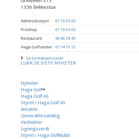
Griniveien 315
1356 Bekkestua
Administrasjon
67 16 59 00
Proshop
67 16 59 00
Restaurant
96 86 28 40
Haga Golfsenter
67 14 13 13
Se kontaktpersoner
LUKK
SE SISTE NYHETER
Nyheter
Haga Golf
Haga Golf AS
Styret i Haga Golf AS
Ansatte
Generalforsamling
Vedtekter
Ligningsverdi
Styret i Haga Golfklubb