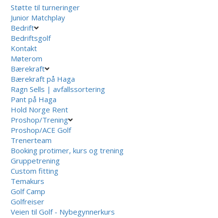
Støtte til turneringer
Junior Matchplay
Bedrift
Bedriftsgolf
Kontakt
Møterom
Bærekraft
Bærekraft på Haga
Ragn Sells | avfallssortering
Pant på Haga
Hold Norge Rent
Proshop/Trening
Proshop/ACE Golf
Trenerteam
Booking protimer, kurs og trening
Gruppetrening
Custom fitting
Temakurs
Golf Camp
Golfreiser
Veien til Golf - Nybegynnerkurs