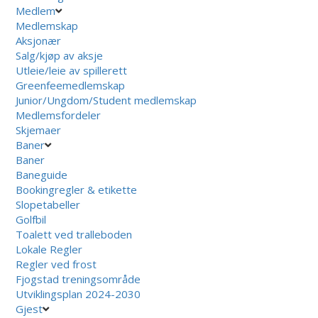
Medlem
Medlemskap
Aksjonær
Salg/kjøp av aksje
Utleie/leie av spillerett
Greenfeemedlemskap
Junior/Ungdom/Student medlemskap
Medlemsfordeler
Skjemaer
Baner
Baner
Baneguide
Bookingregler & etikette
Slopetabeller
Golfbil
Toalett ved tralleboden
Lokale Regler
Regler ved frost
Fjogstad treningsområde
Utviklingsplan 2024-2030
Gjest