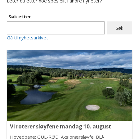
Leter du etter noe spesiellt i andre nyheter?
Søk etter
Gå til nyhetsarkivet
Vi roterer sløyfene mandag 10. august
Hovedbane: GUL-RØD. Aksjonærsløyfe: BLÅ