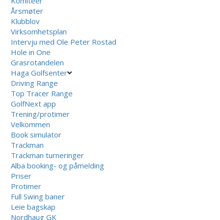
Komiteer
Årsmøter
Klubblov
Virksomhetsplan
Intervju med Ole Peter Rostad
Hole in One
Grasrotandelen
Haga Golfsenter
Driving Range
Top Tracer Range
GolfNext app
Trening/protimer
Velkommen
Book simulator
Trackman
Trackman turneringer
Alba booking- og påmelding
Priser
Protimer
Full Swing baner
Leie bagskap
Nordhaug GK