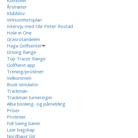
Komiteer
Årsmøter
Klubblov
Virksomhetsplan
Intervju med Ole Peter Rostad
Hole in One
Grasrotandelen
Haga Golfsenter
Driving Range
Top Tracer Range
GolfNext app
Trening/protimer
Velkommen
Book simulator
Trackman
Trackman turneringer
Alba booking- og påmelding
Priser
Protimer
Full Swing baner
Leie bagskap
Nordhaug GK