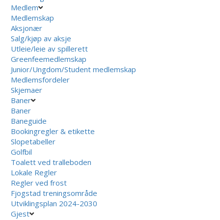
Medlem
Medlemskap
Aksjonær
Salg/kjøp av aksje
Utleie/leie av spillerett
Greenfeemedlemskap
Junior/Ungdom/Student medlemskap
Medlemsfordeler
Skjemaer
Baner
Baner
Baneguide
Bookingregler & etikette
Slopetabeller
Golfbil
Toalett ved tralleboden
Lokale Regler
Regler ved frost
Fjogstad treningsområde
Utviklingsplan 2024-2030
Gjest