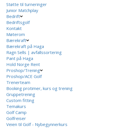
Støtte til turneringer
Junior Matchplay
Bedrift
Bedriftsgolf
Kontakt
Møterom
Bærekraft
Bærekraft på Haga
Ragn Sells | avfallssortering
Pant på Haga
Hold Norge Rent
Proshop/Trening
Proshop/ACE Golf
Trenerteam
Booking protimer, kurs og trening
Gruppetrening
Custom fitting
Temakurs
Golf Camp
Golfreiser
Veien til Golf - Nybegynnerkurs