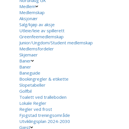
Nordhaug GK
Medlem
Medlemskap
Aksjonær
Salg/kjøp av aksje
Utleie/leie av spillerett
Greenfeemedlemskap
Junior/Ungdom/Student medlemskap
Medlemsfordeler
Skjemaer
Baner
Baner
Baneguide
Bookingregler & etikette
Slopetabeller
Golfbil
Toalett ved tralleboden
Lokale Regler
Regler ved frost
Fjogstad treningsområde
Utviklingsplan 2024-2030
Gjest