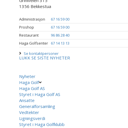
Griniveien 315
1356 Bekkestua
Administrasjon
67 16 59 00
Proshop
67 16 59 00
Restaurant
96 86 28 40
Haga Golfsenter
67 14 13 13
Se kontaktpersoner
LUKK
SE SISTE NYHETER
Nyheter
Haga Golf
Haga Golf AS
Styret i Haga Golf AS
Ansatte
Generalforsamling
Vedtekter
Ligningsverdi
Styret i Haga Golfklubb