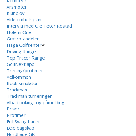
Komiteer
Årsmøter
Klubblov
Virksomhetsplan
Intervju med Ole Peter Rostad
Hole in One
Grasrotandelen
Haga Golfsenter
Driving Range
Top Tracer Range
GolfNext app
Trening/protimer
Velkommen
Book simulator
Trackman
Trackman turneringer
Alba booking- og påmelding
Priser
Protimer
Full Swing baner
Leie bagskap
Nordhaug GK