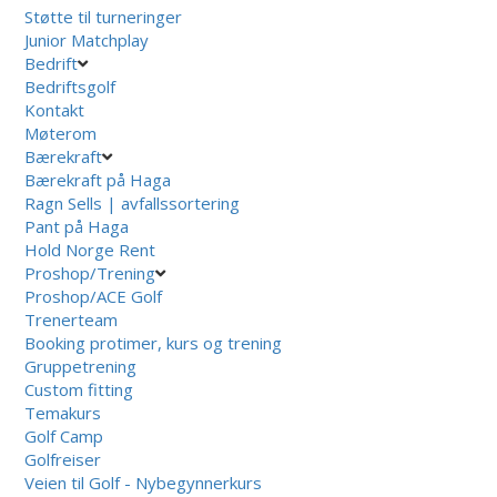
Støtte til turneringer
Junior Matchplay
Bedrift
Bedriftsgolf
Kontakt
Møterom
Bærekraft
Bærekraft på Haga
Ragn Sells | avfallssortering
Pant på Haga
Hold Norge Rent
Proshop/Trening
Proshop/ACE Golf
Trenerteam
Booking protimer, kurs og trening
Gruppetrening
Custom fitting
Temakurs
Golf Camp
Golfreiser
Veien til Golf - Nybegynnerkurs