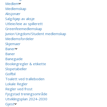
Medlem
Medlemskap
Aksjonær
Salg/kjøp av aksje
Utleie/leie av spillerett
Greenfeemedlemskap
Junior/Ungdom/Student medlemskap
Medlemsfordeler
Skjemaer
Baner
Baner
Baneguide
Bookingregler & etikette
Slopetabeller
Golfbil
Toalett ved tralleboden
Lokale Regler
Regler ved frost
Fjogstad treningsområde
Utviklingsplan 2024-2030
Gjest