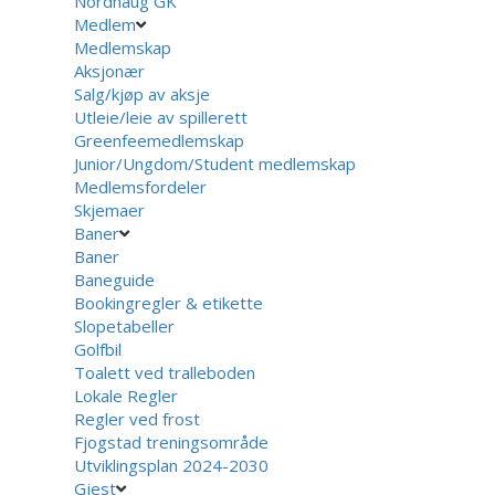
Nordhaug GK
Medlem
Medlemskap
Aksjonær
Salg/kjøp av aksje
Utleie/leie av spillerett
Greenfeemedlemskap
Junior/Ungdom/Student medlemskap
Medlemsfordeler
Skjemaer
Baner
Baner
Baneguide
Bookingregler & etikette
Slopetabeller
Golfbil
Toalett ved tralleboden
Lokale Regler
Regler ved frost
Fjogstad treningsområde
Utviklingsplan 2024-2030
Gjest