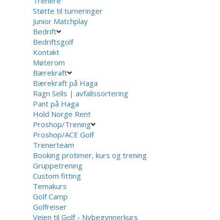
Trenere
Støtte til turneringer
Junior Matchplay
Bedrift
Bedriftsgolf
Kontakt
Møterom
Bærekraft
Bærekraft på Haga
Ragn Sells | avfallssortering
Pant på Haga
Hold Norge Rent
Proshop/Trening
Proshop/ACE Golf
Trenerteam
Booking protimer, kurs og trening
Gruppetrening
Custom fitting
Temakurs
Golf Camp
Golfreiser
Veien til Golf - Nybegynnerkurs