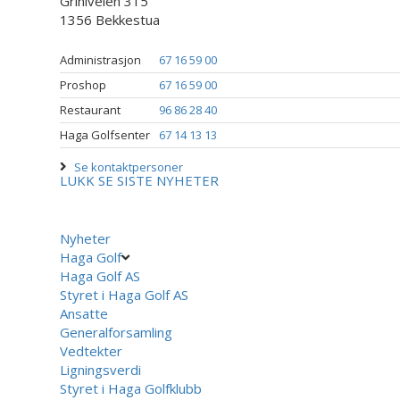
Griniveien 315
1356 Bekkestua
Administrasjon
67 16 59 00
Proshop
67 16 59 00
Restaurant
96 86 28 40
Haga Golfsenter
67 14 13 13
Se kontaktpersoner
LUKK
SE SISTE NYHETER
Nyheter
Haga Golf
Haga Golf AS
Styret i Haga Golf AS
Ansatte
Generalforsamling
Vedtekter
Ligningsverdi
Styret i Haga Golfklubb