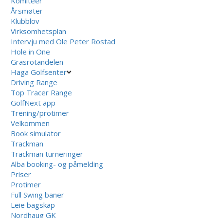
Komiteer
Årsmøter
Klubblov
Virksomhetsplan
Intervju med Ole Peter Rostad
Hole in One
Grasrotandelen
Haga Golfsenter
Driving Range
Top Tracer Range
GolfNext app
Trening/protimer
Velkommen
Book simulator
Trackman
Trackman turneringer
Alba booking- og påmelding
Priser
Protimer
Full Swing baner
Leie bagskap
Nordhaug GK