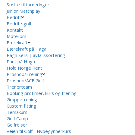
Støtte til turneringer
Junior Matchplay
Bedrift
Bedriftsgolf
Kontakt
Møterom
Bærekraft
Bærekraft på Haga
Ragn Sells | avfallssortering
Pant på Haga
Hold Norge Rent
Proshop/Trening
Proshop/ACE Golf
Trenerteam
Booking protimer, kurs og trening
Gruppetrening
Custom fitting
Temakurs
Golf Camp
Golfreiser
Veien til Golf - Nybegynnerkurs