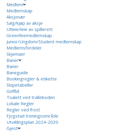
Medlem
Medlemskap
Aksjonær
Salg/kjøp av aksje
Utleie/leie av spillerett
Greenfeemedlemskap
Junior/Ungdom/Student medlemskap
Medlemsfordeler
Skjemaer
Baner
Baner
Baneguide
Bookingregler & etikette
Slopetabeller
Golfbil
Toalett ved tralleboden
Lokale Regler
Regler ved frost
Fjogstad treningsområde
Utviklingsplan 2024-2030
Gjest