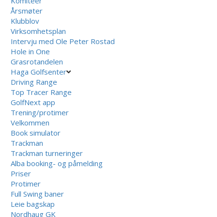
Komiteer
Årsmøter
Klubblov
Virksomhetsplan
Intervju med Ole Peter Rostad
Hole in One
Grasrotandelen
Haga Golfsenter
Driving Range
Top Tracer Range
GolfNext app
Trening/protimer
Velkommen
Book simulator
Trackman
Trackman turneringer
Alba booking- og påmelding
Priser
Protimer
Full Swing baner
Leie bagskap
Nordhaug GK