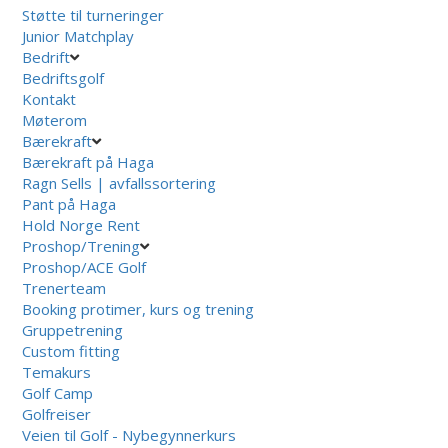
Støtte til turneringer
Junior Matchplay
Bedrift
Bedriftsgolf
Kontakt
Møterom
Bærekraft
Bærekraft på Haga
Ragn Sells | avfallssortering
Pant på Haga
Hold Norge Rent
Proshop/Trening
Proshop/ACE Golf
Trenerteam
Booking protimer, kurs og trening
Gruppetrening
Custom fitting
Temakurs
Golf Camp
Golfreiser
Veien til Golf - Nybegynnerkurs