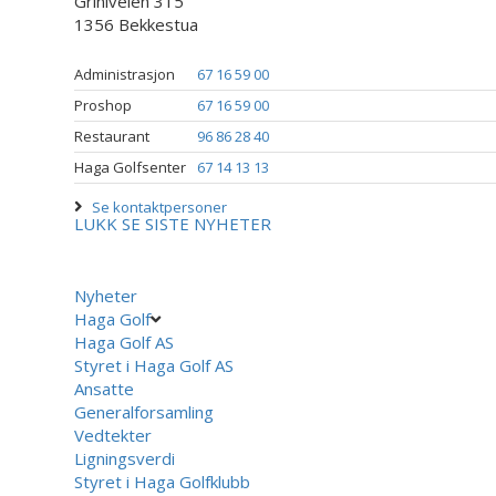
Griniveien 315
1356 Bekkestua
Administrasjon
67 16 59 00
Proshop
67 16 59 00
Restaurant
96 86 28 40
Haga Golfsenter
67 14 13 13
Se kontaktpersoner
LUKK
SE SISTE NYHETER
Nyheter
Haga Golf
Haga Golf AS
Styret i Haga Golf AS
Ansatte
Generalforsamling
Vedtekter
Ligningsverdi
Styret i Haga Golfklubb