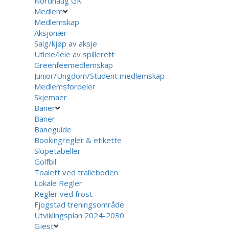
Nordhaug GK
Medlem
Medlemskap
Aksjonær
Salg/kjøp av aksje
Utleie/leie av spillerett
Greenfeemedlemskap
Junior/Ungdom/Student medlemskap
Medlemsfordeler
Skjemaer
Baner
Baner
Baneguide
Bookingregler & etikette
Slopetabeller
Golfbil
Toalett ved tralleboden
Lokale Regler
Regler ved frost
Fjogstad treningsområde
Utviklingsplan 2024-2030
Gjest