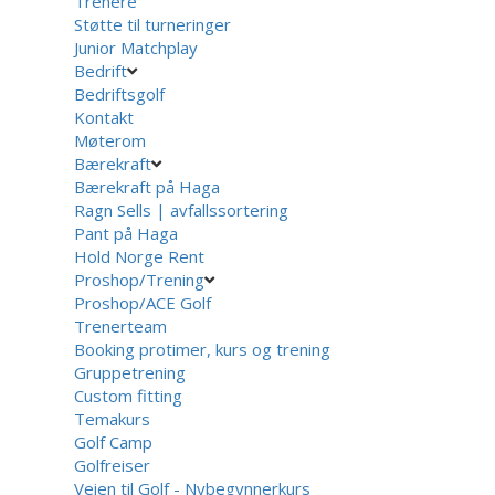
Trenere
Støtte til turneringer
Junior Matchplay
Bedrift
Bedriftsgolf
Kontakt
Møterom
Bærekraft
Bærekraft på Haga
Ragn Sells | avfallssortering
Pant på Haga
Hold Norge Rent
Proshop/Trening
Proshop/ACE Golf
Trenerteam
Booking protimer, kurs og trening
Gruppetrening
Custom fitting
Temakurs
Golf Camp
Golfreiser
Veien til Golf - Nybegynnerkurs