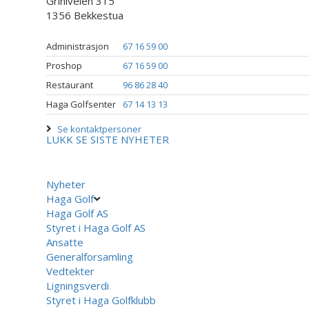
Griniveien 315
1356 Bekkestua
Administrasjon
67 16 59 00
Proshop
67 16 59 00
Restaurant
96 86 28 40
Haga Golfsenter
67 14 13 13
Se kontaktpersoner
LUKK
SE SISTE NYHETER
Nyheter
Haga Golf
Haga Golf AS
Styret i Haga Golf AS
Ansatte
Generalforsamling
Vedtekter
Ligningsverdi
Styret i Haga Golfklubb