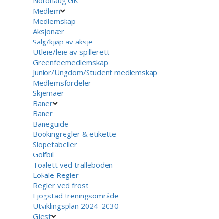
Nordhaug GK
Medlem
Medlemskap
Aksjonær
Salg/kjøp av aksje
Utleie/leie av spillerett
Greenfeemedlemskap
Junior/Ungdom/Student medlemskap
Medlemsfordeler
Skjemaer
Baner
Baner
Baneguide
Bookingregler & etikette
Slopetabeller
Golfbil
Toalett ved tralleboden
Lokale Regler
Regler ved frost
Fjogstad treningsområde
Utviklingsplan 2024-2030
Gjest