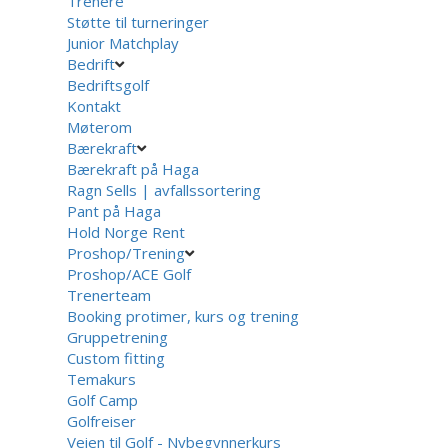
Trenere
Støtte til turneringer
Junior Matchplay
Bedrift
Bedriftsgolf
Kontakt
Møterom
Bærekraft
Bærekraft på Haga
Ragn Sells | avfallssortering
Pant på Haga
Hold Norge Rent
Proshop/Trening
Proshop/ACE Golf
Trenerteam
Booking protimer, kurs og trening
Gruppetrening
Custom fitting
Temakurs
Golf Camp
Golfreiser
Veien til Golf - Nybegynnerkurs