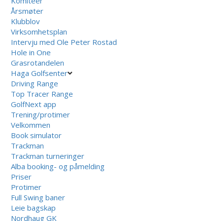
Komiteer
Årsmøter
Klubblov
Virksomhetsplan
Intervju med Ole Peter Rostad
Hole in One
Grasrotandelen
Haga Golfsenter
Driving Range
Top Tracer Range
GolfNext app
Trening/protimer
Velkommen
Book simulator
Trackman
Trackman turneringer
Alba booking- og påmelding
Priser
Protimer
Full Swing baner
Leie bagskap
Nordhaug GK