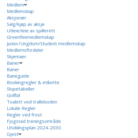
Medlem
Medlemskap
Aksjonær
Salg/kjøp av aksje
Utleie/leie av spillerett
Greenfeemedlemskap
Junior/Ungdom/Student medlemskap
Medlemsfordeler
Skjemaer
Baner
Baner
Baneguide
Bookingregler & etikette
Slopetabeller
Golfbil
Toalett ved tralleboden
Lokale Regler
Regler ved frost
Fjogstad treningsområde
Utviklingsplan 2024-2030
Gjest