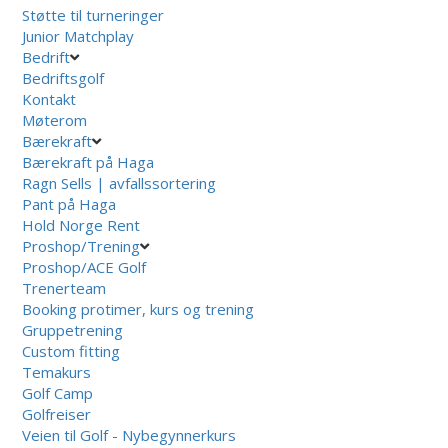
Støtte til turneringer
Junior Matchplay
Bedrift
Bedriftsgolf
Kontakt
Møterom
Bærekraft
Bærekraft på Haga
Ragn Sells | avfallssortering
Pant på Haga
Hold Norge Rent
Proshop/Trening
Proshop/ACE Golf
Trenerteam
Booking protimer, kurs og trening
Gruppetrening
Custom fitting
Temakurs
Golf Camp
Golfreiser
Veien til Golf - Nybegynnerkurs