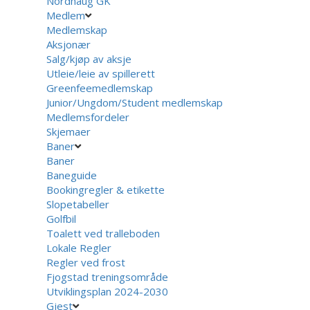
Nordhaug GK
Medlem
Medlemskap
Aksjonær
Salg/kjøp av aksje
Utleie/leie av spillerett
Greenfeemedlemskap
Junior/Ungdom/Student medlemskap
Medlemsfordeler
Skjemaer
Baner
Baner
Baneguide
Bookingregler & etikette
Slopetabeller
Golfbil
Toalett ved tralleboden
Lokale Regler
Regler ved frost
Fjogstad treningsområde
Utviklingsplan 2024-2030
Gjest