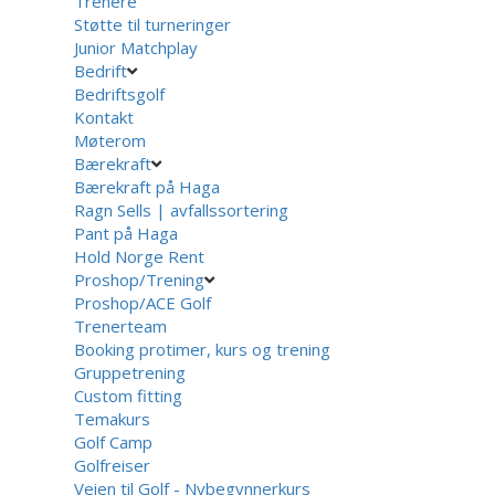
Trenere
Støtte til turneringer
Junior Matchplay
Bedrift
Bedriftsgolf
Kontakt
Møterom
Bærekraft
Bærekraft på Haga
Ragn Sells | avfallssortering
Pant på Haga
Hold Norge Rent
Proshop/Trening
Proshop/ACE Golf
Trenerteam
Booking protimer, kurs og trening
Gruppetrening
Custom fitting
Temakurs
Golf Camp
Golfreiser
Veien til Golf - Nybegynnerkurs