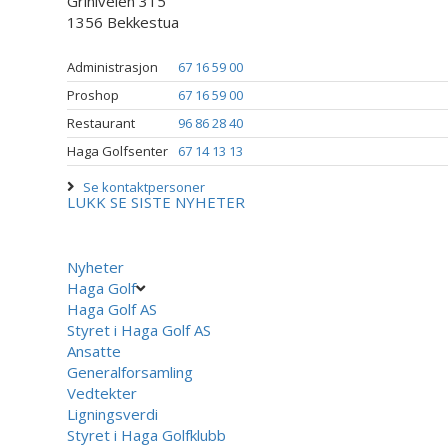
Griniveien 315
1356 Bekkestua
Administrasjon
67 16 59 00
Proshop
67 16 59 00
Restaurant
96 86 28 40
Haga Golfsenter
67 14 13 13
Se kontaktpersoner
LUKK
SE SISTE NYHETER
Nyheter
Haga Golf
Haga Golf AS
Styret i Haga Golf AS
Ansatte
Generalforsamling
Vedtekter
Ligningsverdi
Styret i Haga Golfklubb