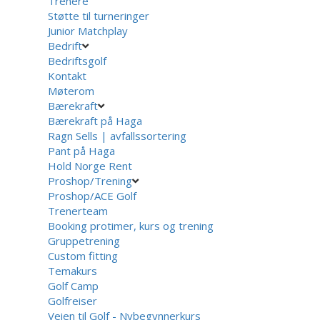
Trenere
Støtte til turneringer
Junior Matchplay
Bedrift
Bedriftsgolf
Kontakt
Møterom
Bærekraft
Bærekraft på Haga
Ragn Sells | avfallssortering
Pant på Haga
Hold Norge Rent
Proshop/Trening
Proshop/ACE Golf
Trenerteam
Booking protimer, kurs og trening
Gruppetrening
Custom fitting
Temakurs
Golf Camp
Golfreiser
Veien til Golf - Nybegynnerkurs