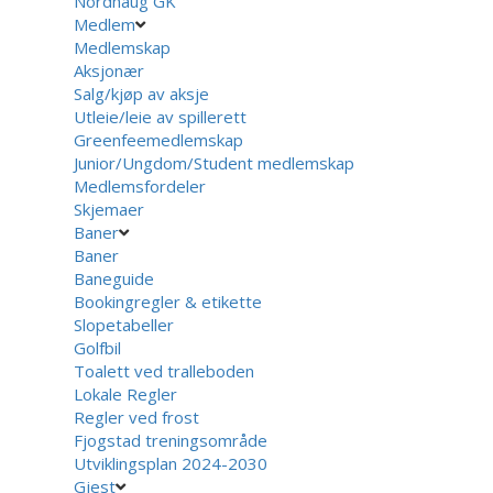
Nordhaug GK
Medlem
Medlemskap
Aksjonær
Salg/kjøp av aksje
Utleie/leie av spillerett
Greenfeemedlemskap
Junior/Ungdom/Student medlemskap
Medlemsfordeler
Skjemaer
Baner
Baner
Baneguide
Bookingregler & etikette
Slopetabeller
Golfbil
Toalett ved tralleboden
Lokale Regler
Regler ved frost
Fjogstad treningsområde
Utviklingsplan 2024-2030
Gjest