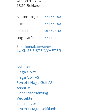
Griniveien 315
1356 Bekkestua
Administrasjon
67 16 59 00
Proshop
67 16 59 00
Restaurant
96 86 28 40
Haga Golfsenter
67 14 13 13
Se kontaktpersoner
LUKK
SE SISTE NYHETER
Nyheter
Haga Golf
Haga Golf AS
Styret i Haga Golf AS
Ansatte
Generalforsamling
Vedtekter
Ligningsverdi
Styret i Haga Golfklubb