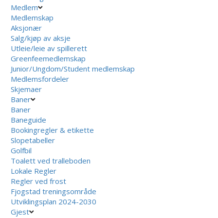
Medlem
Medlemskap
Aksjonær
Salg/kjøp av aksje
Utleie/leie av spillerett
Greenfeemedlemskap
Junior/Ungdom/Student medlemskap
Medlemsfordeler
Skjemaer
Baner
Baner
Baneguide
Bookingregler & etikette
Slopetabeller
Golfbil
Toalett ved tralleboden
Lokale Regler
Regler ved frost
Fjogstad treningsområde
Utviklingsplan 2024-2030
Gjest