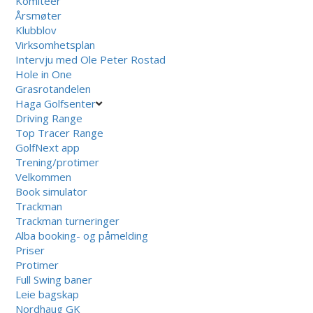
Komiteer
Årsmøter
Klubblov
Virksomhetsplan
Intervju med Ole Peter Rostad
Hole in One
Grasrotandelen
Haga Golfsenter
Driving Range
Top Tracer Range
GolfNext app
Trening/protimer
Velkommen
Book simulator
Trackman
Trackman turneringer
Alba booking- og påmelding
Priser
Protimer
Full Swing baner
Leie bagskap
Nordhaug GK