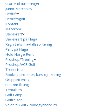
Støtte til turneringer
Junior Matchplay
Bedrift
Bedriftsgolf
Kontakt
Møterom
Bærekraft
Bærekraft på Haga
Ragn Sells | avfallssortering
Pant på Haga
Hold Norge Rent
Proshop/Trening
Proshop/ACE Golf
Trenerteam
Booking protimer, kurs og trening
Gruppetrening
Custom fitting
Temakurs
Golf Camp
Golfreiser
Veien til Golf - Nybegynnerkurs