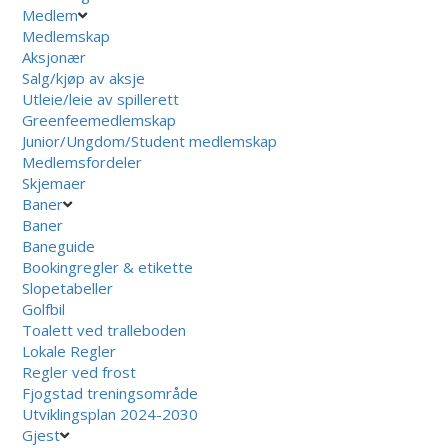
Medlem
Medlemskap
Aksjonær
Salg/kjøp av aksje
Utleie/leie av spillerett
Greenfeemedlemskap
Junior/Ungdom/Student medlemskap
Medlemsfordeler
Skjemaer
Baner
Baner
Baneguide
Bookingregler & etikette
Slopetabeller
Golfbil
Toalett ved tralleboden
Lokale Regler
Regler ved frost
Fjogstad treningsområde
Utviklingsplan 2024-2030
Gjest