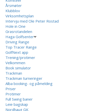
Komiteer
Årsmøter
Klubblov
Virksomhetsplan
Intervju med Ole Peter Rostad
Hole in One
Grasrotandelen
Haga Golfsenter
Driving Range
Top Tracer Range
GolfNext app
Trening/protimer
Velkommen
Book simulator
Trackman
Trackman turneringer
Alba booking- og påmelding
Priser
Protimer
Full Swing baner
Leie bagskap
Nordhaug GK