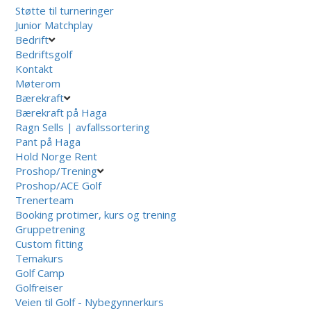
Støtte til turneringer
Junior Matchplay
Bedrift
Bedriftsgolf
Kontakt
Møterom
Bærekraft
Bærekraft på Haga
Ragn Sells | avfallssortering
Pant på Haga
Hold Norge Rent
Proshop/Trening
Proshop/ACE Golf
Trenerteam
Booking protimer, kurs og trening
Gruppetrening
Custom fitting
Temakurs
Golf Camp
Golfreiser
Veien til Golf - Nybegynnerkurs