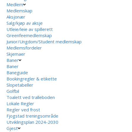
Medlem
Medlemskap
Aksjonær
Salg/kjøp av aksje
Utleie/leie av spillerett
Greenfeemedlemskap
Junior/Ungdom/Student medlemskap
Medlemsfordeler
Skjemaer
Baner
Baner
Baneguide
Bookingregler & etikette
Slopetabeller
Golfbil
Toalett ved tralleboden
Lokale Regler
Regler ved frost
Fjogstad treningsområde
Utviklingsplan 2024-2030
Gjest