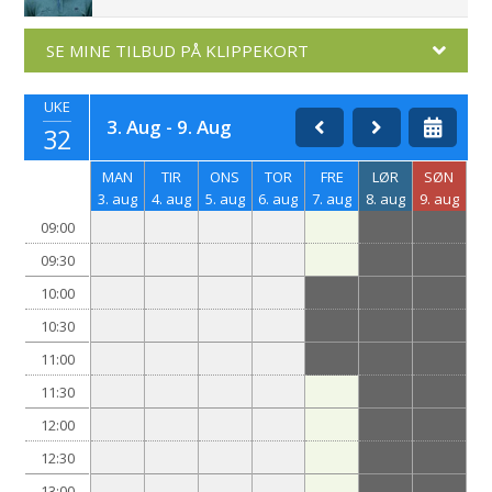
SE MINE TILBUD PÅ KLIPPEKORT
UKE
3. Aug - 9. Aug
32
MAN
TIR
ONS
TOR
FRE
LØR
SØN
3. aug
4. aug
5. aug
6. aug
7. aug
8. aug
9. aug
09:00
09:30
10:00
10:30
11:00
11:30
12:00
12:30
13:00