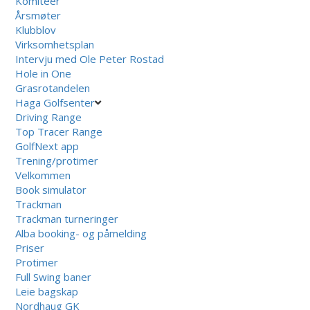
Komiteer
Årsmøter
Klubblov
Virksomhetsplan
Intervju med Ole Peter Rostad
Hole in One
Grasrotandelen
Haga Golfsenter
Driving Range
Top Tracer Range
GolfNext app
Trening/protimer
Velkommen
Book simulator
Trackman
Trackman turneringer
Alba booking- og påmelding
Priser
Protimer
Full Swing baner
Leie bagskap
Nordhaug GK