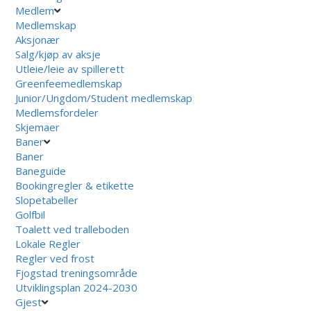
Medlem
Medlemskap
Aksjonær
Salg/kjøp av aksje
Utleie/leie av spillerett
Greenfeemedlemskap
Junior/Ungdom/Student medlemskap
Medlemsfordeler
Skjemaer
Baner
Baner
Baneguide
Bookingregler & etikette
Slopetabeller
Golfbil
Toalett ved tralleboden
Lokale Regler
Regler ved frost
Fjogstad treningsområde
Utviklingsplan 2024-2030
Gjest