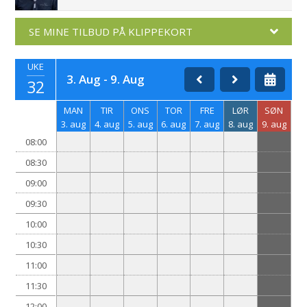
SE MINE TILBUD PÅ KLIPPEKORT
UKE
3. Aug - 9. Aug
32
MAN
TIR
ONS
TOR
FRE
LØR
SØN
3. aug
4. aug
5. aug
6. aug
7. aug
8. aug
9. aug
08:00
08:30
09:00
09:30
10:00
10:30
11:00
11:30
12:00