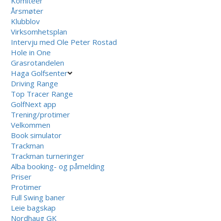
Komiteer
Årsmøter
Klubblov
Virksomhetsplan
Intervju med Ole Peter Rostad
Hole in One
Grasrotandelen
Haga Golfsenter
Driving Range
Top Tracer Range
GolfNext app
Trening/protimer
Velkommen
Book simulator
Trackman
Trackman turneringer
Alba booking- og påmelding
Priser
Protimer
Full Swing baner
Leie bagskap
Nordhaug GK