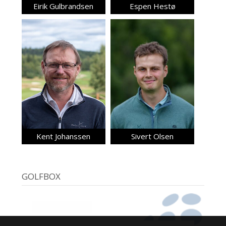
Eirik Gulbrandsen
Espen Hestø
Kent Johanssen
Sivert Olsen
GOLFBOX