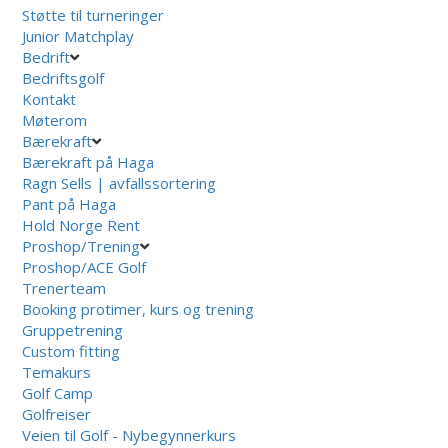
Støtte til turneringer
Junior Matchplay
Bedrift
Bedriftsgolf
Kontakt
Møterom
Bærekraft
Bærekraft på Haga
Ragn Sells | avfallssortering
Pant på Haga
Hold Norge Rent
Proshop/Trening
Proshop/ACE Golf
Trenerteam
Booking protimer, kurs og trening
Gruppetrening
Custom fitting
Temakurs
Golf Camp
Golfreiser
Veien til Golf - Nybegynnerkurs