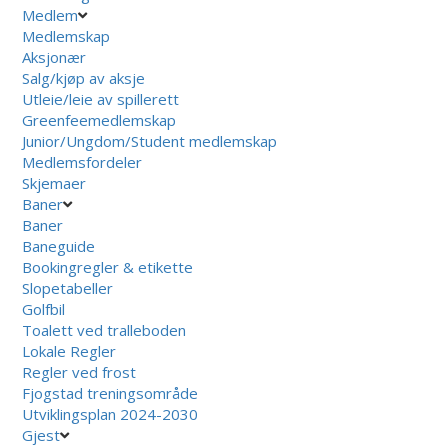
Medlem
Medlemskap
Aksjonær
Salg/kjøp av aksje
Utleie/leie av spillerett
Greenfeemedlemskap
Junior/Ungdom/Student medlemskap
Medlemsfordeler
Skjemaer
Baner
Baner
Baneguide
Bookingregler & etikette
Slopetabeller
Golfbil
Toalett ved tralleboden
Lokale Regler
Regler ved frost
Fjogstad treningsområde
Utviklingsplan 2024-2030
Gjest