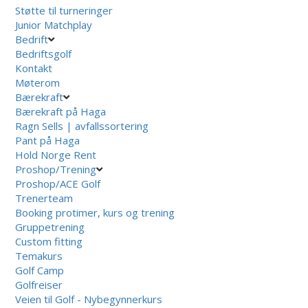
Støtte til turneringer
Junior Matchplay
Bedrift
Bedriftsgolf
Kontakt
Møterom
Bærekraft
Bærekraft på Haga
Ragn Sells | avfallssortering
Pant på Haga
Hold Norge Rent
Proshop/Trening
Proshop/ACE Golf
Trenerteam
Booking protimer, kurs og trening
Gruppetrening
Custom fitting
Temakurs
Golf Camp
Golfreiser
Veien til Golf - Nybegynnerkurs