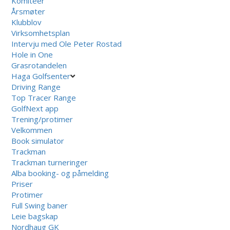
Komiteer
Årsmøter
Klubblov
Virksomhetsplan
Intervju med Ole Peter Rostad
Hole in One
Grasrotandelen
Haga Golfsenter
Driving Range
Top Tracer Range
GolfNext app
Trening/protimer
Velkommen
Book simulator
Trackman
Trackman turneringer
Alba booking- og påmelding
Priser
Protimer
Full Swing baner
Leie bagskap
Nordhaug GK