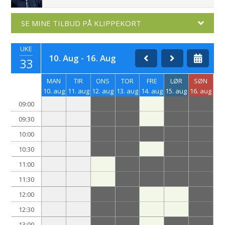
SE MINE TILBUD PÅ KLIPPEKORT
UKE
10. Aug - 16. Aug
33
MAN
TIR
ONS
TOR
FRE
LØR
SØN
10. aug
11. aug
12. aug
13. aug
14. aug
15. aug
16. aug
09:00
09:30
10:00
10:30
11:00
11:30
12:00
12:30
13:00