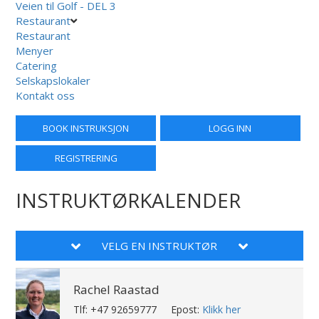
Veien til Golf - DEL 3
Restaurant
Restaurant
Menyer
Catering
Selskapslokaler
Kontakt oss
BOOK INSTRUKSJON
LOGG INN
REGISTRERING
INSTRUKTØRKALENDER
VELG EN INSTRUKTØR
Rachel Raastad
Tlf: +47 92659777
Epost:
Klikk her