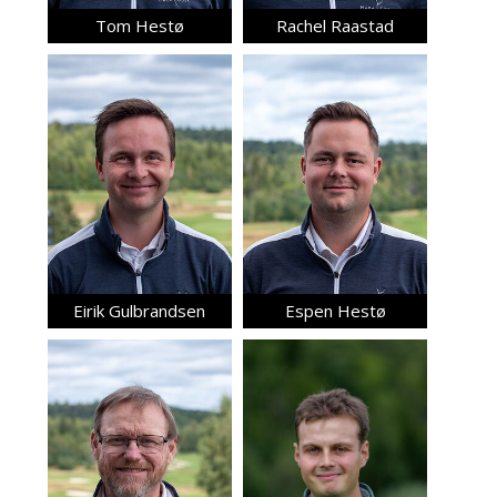
Tom Hestø
Rachel Raastad
Eirik Gulbrandsen
Espen Hestø