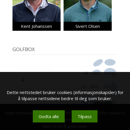
Kent Johanssen
Sivert Olsen
GOLFBOX
Dette nettstedet bruker cookies (informasjonskapsler) for
å tilpasse nettsidene bedre til deg som bruker.
Glemt passord?
Dette nettstedet bruker cookies (informasjonskapsler) for å tilpasse
Godta alle
Tilpass
nettsidene bedre til deg som bruker.
Klikk OK for å godta dette