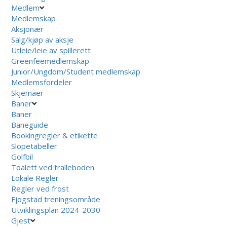
Medlem
Medlemskap
Aksjonær
Salg/kjøp av aksje
Utleie/leie av spillerett
Greenfeemedlemskap
Junior/Ungdom/Student medlemskap
Medlemsfordeler
Skjemaer
Baner
Baner
Baneguide
Bookingregler & etikette
Slopetabeller
Golfbil
Toalett ved tralleboden
Lokale Regler
Regler ved frost
Fjogstad treningsområde
Utviklingsplan 2024-2030
Gjest