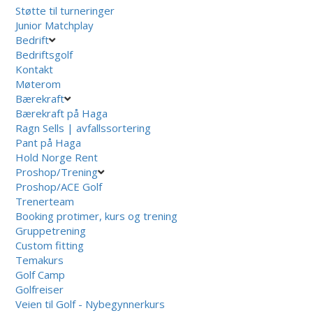
Støtte til turneringer
Junior Matchplay
Bedrift
Bedriftsgolf
Kontakt
Møterom
Bærekraft
Bærekraft på Haga
Ragn Sells | avfallssortering
Pant på Haga
Hold Norge Rent
Proshop/Trening
Proshop/ACE Golf
Trenerteam
Booking protimer, kurs og trening
Gruppetrening
Custom fitting
Temakurs
Golf Camp
Golfreiser
Veien til Golf - Nybegynnerkurs