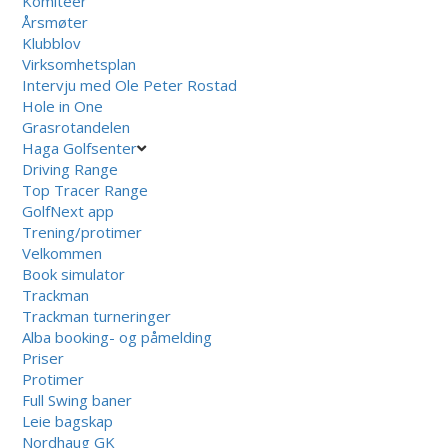
Komiteer
Årsmøter
Klubblov
Virksomhetsplan
Intervju med Ole Peter Rostad
Hole in One
Grasrotandelen
Haga Golfsenter
Driving Range
Top Tracer Range
GolfNext app
Trening/protimer
Velkommen
Book simulator
Trackman
Trackman turneringer
Alba booking- og påmelding
Priser
Protimer
Full Swing baner
Leie bagskap
Nordhaug GK