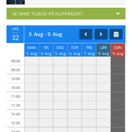
SE MINE TILBUD PÅ KLIPPEKORT
UKE
3. Aug - 9. Aug
32
MAN
TIR
ONS
TOR
FRE
LØR
SØN
3. aug
4. aug
5. aug
6. aug
7. aug
8. aug
9. aug
09:00
09:30
10:00
10:30
11:00
11:30
12:00
12:30
13:00