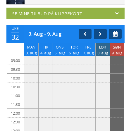
SE MINE TILBUD PÅ KLIPPEKORT
UKE
3. Aug - 9. Aug
32
MAN
TIR
ONS
TOR
FRE
LØR
SØN
3. aug
4. aug
5. aug
6. aug
7. aug
8. aug
9. aug
09:00
09:30
10:00
10:30
11:00
11:30
12:00
12:30
13:00