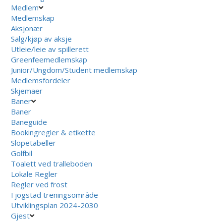
Medlem
Medlemskap
Aksjonær
Salg/kjøp av aksje
Utleie/leie av spillerett
Greenfeemedlemskap
Junior/Ungdom/Student medlemskap
Medlemsfordeler
Skjemaer
Baner
Baner
Baneguide
Bookingregler & etikette
Slopetabeller
Golfbil
Toalett ved tralleboden
Lokale Regler
Regler ved frost
Fjogstad treningsområde
Utviklingsplan 2024-2030
Gjest