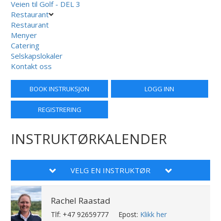
Veien til Golf - DEL 3
Restaurant
Restaurant
Menyer
Catering
Selskapslokaler
Kontakt oss
BOOK INSTRUKSJON
LOGG INN
REGISTRERING
INSTRUKTØRKALENDER
VELG EN INSTRUKTØR
Rachel Raastad
Tlf: +47 92659777
Epost:
Klikk her