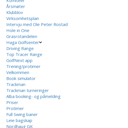
Komiteer
Årsmøter
Klubblov
Virksomhetsplan
Intervju med Ole Peter Rostad
Hole in One
Grasrotandelen
Haga Golfsenter
Driving Range
Top Tracer Range
GolfNext app
Trening/protimer
Velkommen
Book simulator
Trackman
Trackman turneringer
Alba booking- og påmelding
Priser
Protimer
Full Swing baner
Leie bagskap
Nordhaug GK