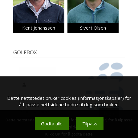
Kent Johanssen
Sivert Olsen
GOLFBOX
Dette nettstedet bruker cookies (informasjonskapsler) for
å tilpasse nettsidene bedre til deg som bruker.
Glemt passord?
Dette nettstedet bruker cookies (informasjonskapsler) for å tilpasse
Godta alle
Tilpass
nettsidene bedre til deg som bruker.
Klikk OK for å godta dette