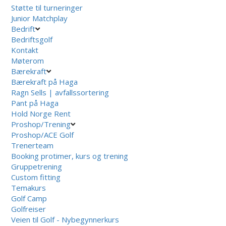
Støtte til turneringer
Junior Matchplay
Bedrift
Bedriftsgolf
Kontakt
Møterom
Bærekraft
Bærekraft på Haga
Ragn Sells | avfallssortering
Pant på Haga
Hold Norge Rent
Proshop/Trening
Proshop/ACE Golf
Trenerteam
Booking protimer, kurs og trening
Gruppetrening
Custom fitting
Temakurs
Golf Camp
Golfreiser
Veien til Golf - Nybegynnerkurs