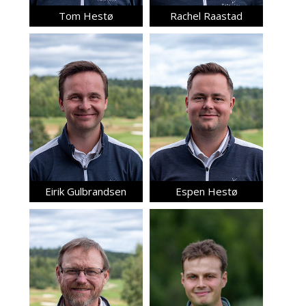
Tom Hestø
Rachel Raastad
Eirik Gulbrandsen
Espen Hestø