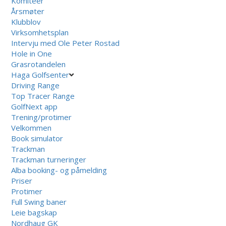
Komiteer
Årsmøter
Klubblov
Virksomhetsplan
Intervju med Ole Peter Rostad
Hole in One
Grasrotandelen
Haga Golfsenter
Driving Range
Top Tracer Range
GolfNext app
Trening/protimer
Velkommen
Book simulator
Trackman
Trackman turneringer
Alba booking- og påmelding
Priser
Protimer
Full Swing baner
Leie bagskap
Nordhaug GK