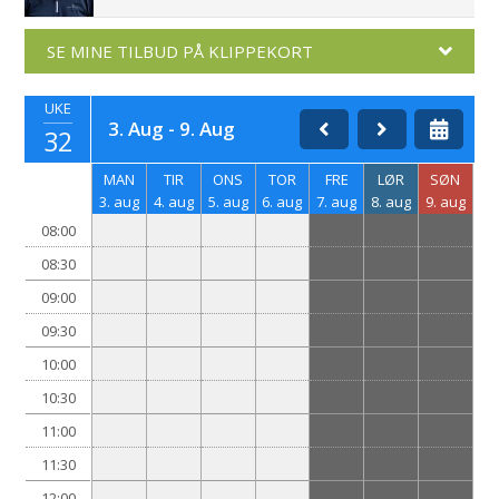
SE MINE TILBUD PÅ KLIPPEKORT
UKE
3. Aug - 9. Aug
32
MAN
TIR
ONS
TOR
FRE
LØR
SØN
3. aug
4. aug
5. aug
6. aug
7. aug
8. aug
9. aug
08:00
08:30
09:00
09:30
10:00
10:30
11:00
11:30
12:00