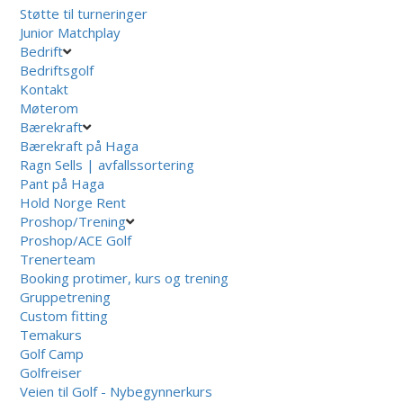
Støtte til turneringer
Junior Matchplay
Bedrift
Bedriftsgolf
Kontakt
Møterom
Bærekraft
Bærekraft på Haga
Ragn Sells | avfallssortering
Pant på Haga
Hold Norge Rent
Proshop/Trening
Proshop/ACE Golf
Trenerteam
Booking protimer, kurs og trening
Gruppetrening
Custom fitting
Temakurs
Golf Camp
Golfreiser
Veien til Golf - Nybegynnerkurs