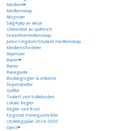
Medlem
Medlemskap
Aksjonær
Salg/kjøp av aksje
Utleie/leie av spillerett
Greenfeemedlemskap
Junior/Ungdom/Student medlemskap
Medlemsfordeler
Skjemaer
Baner
Baner
Baneguide
Bookingregler & etikette
Slopetabeller
Golfbil
Toalett ved tralleboden
Lokale Regler
Regler ved frost
Fjogstad treningsområde
Utviklingsplan 2024-2030
Gjest