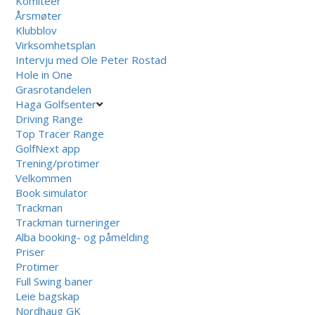
Komiteer
Årsmøter
Klubblov
Virksomhetsplan
Intervju med Ole Peter Rostad
Hole in One
Grasrotandelen
Haga Golfsenter
Driving Range
Top Tracer Range
GolfNext app
Trening/protimer
Velkommen
Book simulator
Trackman
Trackman turneringer
Alba booking- og påmelding
Priser
Protimer
Full Swing baner
Leie bagskap
Nordhaug GK