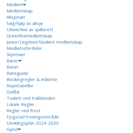
Medlem
Medlemskap
Aksjonær
Salg/kjøp av aksje
Utleie/leie av spillerett
Greenfeemedlemskap
Junior/Ungdom/Student medlemskap
Medlemsfordeler
Skjemaer
Baner
Baner
Baneguide
Bookingregler & etikette
Slopetabeller
Golfbil
Toalett ved tralleboden
Lokale Regler
Regler ved frost
Fjogstad treningsområde
Utviklingsplan 2024-2030
Gjest