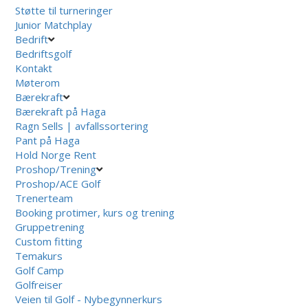
Støtte til turneringer
Junior Matchplay
Bedrift
Bedriftsgolf
Kontakt
Møterom
Bærekraft
Bærekraft på Haga
Ragn Sells | avfallssortering
Pant på Haga
Hold Norge Rent
Proshop/Trening
Proshop/ACE Golf
Trenerteam
Booking protimer, kurs og trening
Gruppetrening
Custom fitting
Temakurs
Golf Camp
Golfreiser
Veien til Golf - Nybegynnerkurs