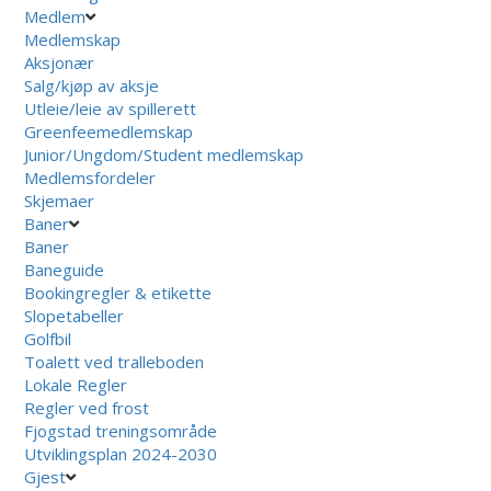
Medlem
Medlemskap
Aksjonær
Salg/kjøp av aksje
Utleie/leie av spillerett
Greenfeemedlemskap
Junior/Ungdom/Student medlemskap
Medlemsfordeler
Skjemaer
Baner
Baner
Baneguide
Bookingregler & etikette
Slopetabeller
Golfbil
Toalett ved tralleboden
Lokale Regler
Regler ved frost
Fjogstad treningsområde
Utviklingsplan 2024-2030
Gjest