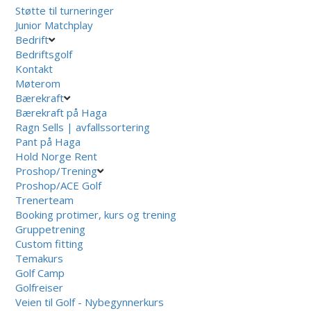
Støtte til turneringer
Junior Matchplay
Bedrift
Bedriftsgolf
Kontakt
Møterom
Bærekraft
Bærekraft på Haga
Ragn Sells | avfallssortering
Pant på Haga
Hold Norge Rent
Proshop/Trening
Proshop/ACE Golf
Trenerteam
Booking protimer, kurs og trening
Gruppetrening
Custom fitting
Temakurs
Golf Camp
Golfreiser
Veien til Golf - Nybegynnerkurs