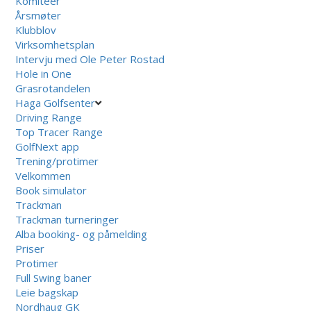
Komiteer
Årsmøter
Klubblov
Virksomhetsplan
Intervju med Ole Peter Rostad
Hole in One
Grasrotandelen
Haga Golfsenter
Driving Range
Top Tracer Range
GolfNext app
Trening/protimer
Velkommen
Book simulator
Trackman
Trackman turneringer
Alba booking- og påmelding
Priser
Protimer
Full Swing baner
Leie bagskap
Nordhaug GK